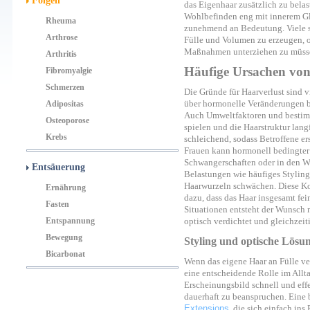
Folgen
das Eigenhaar zusätzlich zu belast
Wohlbefinden eng mit innerem Gl
Rheuma
zunehmend an Bedeutung. Viele s
Arthrose
Fülle und Volumen zu erzeugen, o
Maßnahmen unterziehen zu müss
Arthritis
Häufige Ursachen von
Fibromyalgie
Schmerzen
Die Gründe für Haarverlust sind v
über hormonelle Veränderungen b
Adipositas
Auch Umweltfaktoren und bestim
Osteoporose
spielen und die Haarstruktur lang
Krebs
schleichend, sodass Betroffene e
Frauen kann hormonell bedingter 
Schwangerschaften oder in den W
Entsäuerung
Belastungen wie häufiges Styling 
Haarwurzeln schwächen. Diese Kom
Ernährung
dazu, dass das Haar insgesamt fei
Fasten
Situationen entsteht der Wunsch 
Entspannung
optisch verdichtet und gleichzeiti
Bewegung
Styling und optische Lös
Bicarbonat
Wenn das eigene Haar an Fülle ver
eine entscheidende Rolle im All
Erscheinungsbild schnell und effe
dauerhaft zu beanspruchen. Eine 
Extensions
, die sich einfach ins