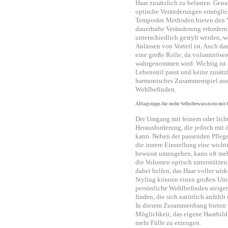
Haar zusätzlich zu belasten. Gen
optische Veränderungen ermöglich
Temporäre Methoden bieten den Vor
dauerhafte Veränderung erfordern
unterschiedlich gestylt werden, 
Anlässen von Vorteil ist. Auch d
eine große Rolle, da voluminösere
wahrgenommen wird. Wichtig ist d
Lebensstil passt und keine zusätz
harmonisches Zusammenspiel aus 
Wohlbefinden.
Alltagstipps für mehr Selbstbewusstsein mit
Der Umgang mit feinem oder licht
Herausforderung, die jedoch mit d
kann. Neben der passenden Pfleg
die innere Einstellung eine wichti
bewusst umzugehen, kann oft mehr
die Volumen optisch unterstützen
dabei helfen, das Haar voller wir
Styling können einen großen Unt
persönliche Wohlbefinden steiger
finden, die sich natürlich anfühl
In diesem Zusammenhang bieten
Möglichkeit, das eigene Haarbild
mehr Fülle zu erzeugen.