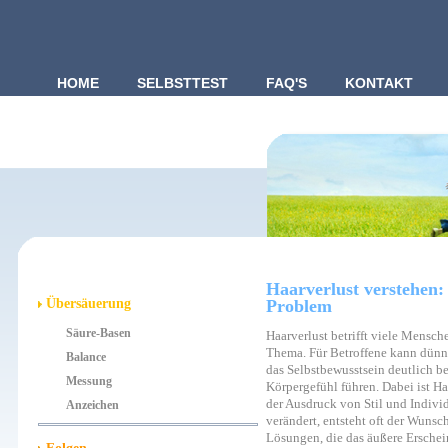
HOME
SELBSTTEST
FAQ'S
KONTAKT
Haarverlust verstehen: 
Übersäuerung
Problem
Säure-Basen
Haarverlust betrifft viele Mensch
Thema. Für Betroffene kann dünne
Balance
das Selbstbewusstsein deutlich b
Messung
Körpergefühl führen. Dabei ist Haa
der Ausdruck von Stil und Individ
Anzeichen
verändert, entsteht oft der Wuns
Lösungen, die das äußere Erschei