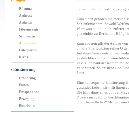
Folgen
Rheuma
der sich dahinter verbirgt, klingt
Arthrose
Zum einen gehören die meisten s
Arthritis
Schlankmachern: Sowohl Weißmehl
Wurstwaren und - nicht zuletzt -
Fibromyalgie
gemeinhin zu Recht als „Hüftgol
Schmerzen
Adipositas
Zum anderen gilt der Aufbau von F
um die Vitalfunktion seiner Orga
Osteoporose
Auf diese Weise entsteht ein verh
Krebs
zu durchbrechen gilt: säurebild
zusätzlich baut der Körper ironis
zu schützen. So entsteht eine Ein
Entsäuerung
führt.
Ernährung
Eine konsequente Entsäuerung ist 
Fasten
gesundes Leben, sie hilft Ihnen a
Entspannung
Die Einnahme eines vor der Mage
Prozess maßgeblich beschleunigen
Bewegung
„figurfreundliches“ Milieu zurüc
Bicarbonat