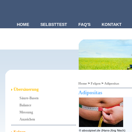
HOME
SELBSTTEST
FAQ'S
KONTAKT
>
>
Home
Folgen
Adipositas
Übersäuerung
Adipositas
Säure-Basen
Balance
Messung
Anzeichen
© aboutpixel.de (Hans-Jörg Nisch)